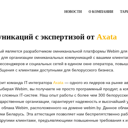
НОВОСТИ
О КОМПАНИИ
ТАР
никаций с экспертизой от
Axata
рый является разработчиком омниканальной платформы Webim для
для организации омниканальных коммуникаций с вашими клиентам
ессенджеров и социальных сетей в едином окне оператора, повыша
бщения с клиентами доступными для белорусского бизнеса.
ит команда IT-интегратора
Axata
— одного из лидеров на рынке ав
 выбирая Webim, вы получаете не просто программный продукт, а к
ии сложных IT-систем. Наш опыт работы с более чем 300 белорусс
арственные организации, гарантирует надежность и высочайший у
 облака Webim, расположенного на домене webim.by. Данное обла
ки Беларусь. Эта аттестация позволяет нам беспрепятственно раб
другими клиентами, предъявляющими повышенные требования к и